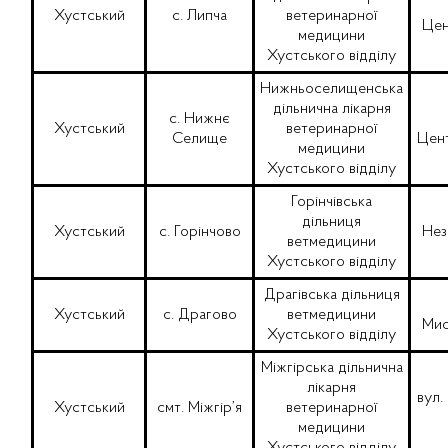
Хустський
с. Липча
ветеринарної
Цен
медицини
Хустського відділу
Нижньоселищенська
дільнична лікарня
с. Нижнє
Хустський
ветеринарної
Селище
Цент
медицини
Хустського відділу
Горінчівська
дільниця
Хустський
с. Горінчово
Нез
ветмедицини
Хустського відділу
Драгівська дільниця
Хустський
с. Драгово
ветмедицини
Мис
Хустського відділу
Міжгірська дільнична
лікарня
вул.
Хустський
смт. Міжгір’я
ветеринарної
медицини