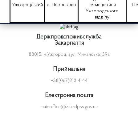
Ужгородський
с. Порошково
ветмедицини
Це
Ужгородського
відділу
Держпродспоживслужба
Закарпаття
88015, м.Ужгород, вул. Минайська, 39а
Приймальня
+38(067)213 4144
Електронна пошта
mainoffice@zak-dpss.gov.ua