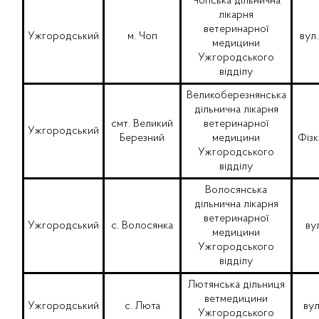
Чопська дільнична
лікарня
ветеринарної
Ужгородський
м. Чоп
вул.
медицини
Ужгородського
відділу
Великоберезнянська
дільнична лікарня
смт. Великий
ветеринарної
Ужгородський
Березний
медицини
Фізк
Ужгородського
відділу
Волосянська
дільнична лікарня
ветеринарної
Ужгородський
с. Волосянка
ву
медицини
Ужгородського
відділу
Лютянська дільниця
ветмедицини
Ужгородський
с. Люта
вул
Ужгородського