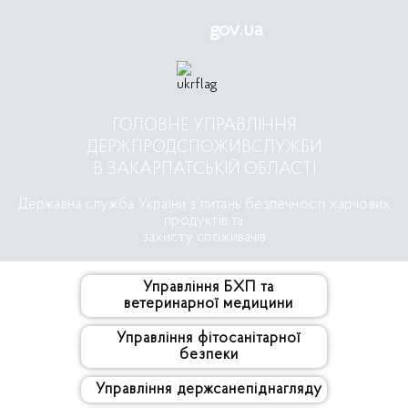
gov.ua
ГОЛОВНЕ УПРАВЛІННЯ
ДЕРЖПРОДСПОЖИВСЛУЖБИ
В ЗАКАРПАТСЬКІЙ ОБЛАСТІ
Державна служба України з питань безпечності харчових
продуктів та
захисту споживачів
Управління БХП та
ветеринарної медицини
Управління фітосанітарної
безпеки
Управління держсанепіднагляду