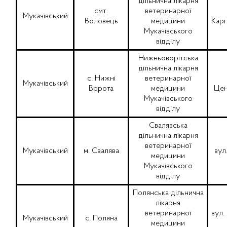
дільнична лікарня
смт.
ветеринарної
Мукачівський
Воловець
медицини
Карп
Мукачівського
відділу
Нижньоворітська
дільнична лікарня
с. Нижні
ветеринарної
Мукачівський
Ворота
медицини
Цен
Мукачівського
відділу
Свалявська
дільнична лікарня
ветеринарної
Мукачівський
м. Свалява
вул
медицини
Мукачівського
відділу
Полянська дільнична
лікарня
ветеринарної
вул.
Мукачівський
с. Поляна
медицини