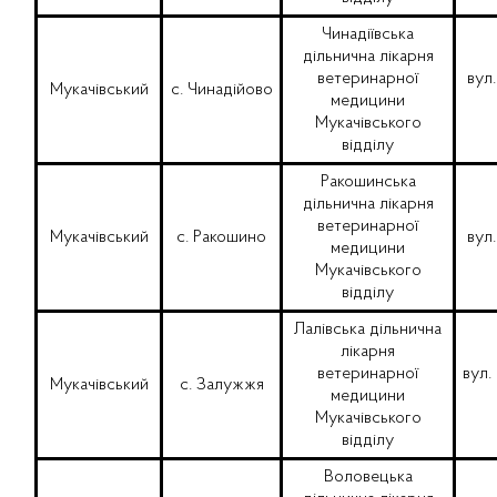
Чинадіївська
дільнична лікарня
ветеринарної
вул
Мукачівський
с. Чинадійово
медицини
Мукачівського
відділу
Ракошинська
дільнична лікарня
ветеринарної
Мукачівський
с. Ракошино
вул
медицини
Мукачівського
відділу
Лалівська дільнична
лікарня
ветеринарної
вул.
Мукачівський
с. Залужжя
медицини
Мукачівського
відділу
Воловецька