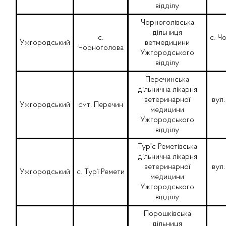
відділу
Чорноголівська
дільниця
с.
с. Ч
Ужгородський
ветмедицини
Чорноголова
Ужгородського
відділу
Перечинська
дільнична лікарня
ветеринарної
вул.
Ужгородський
смт. Перечин
медицини
Ужгородського
відділу
Тур’є Реметівська
дільнична лікарня
ветеринарної
вул
Ужгородський
с. Тур’ї Ремети
медицини
Ужгородського
відділу
Порошківська
дільниця