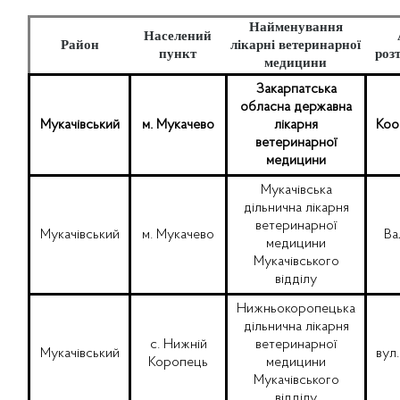
Найменування
Населений
Район
лікарні ветеринарної
пункт
роз
медицини
Закарпатська
обласна державна
Мукачівський
м. Мукачево
лікарня
Коо
ветеринарної
медицини
Мукачівська
дільнична лікарня
ветеринарної
Мукачівський
м. Мукачево
Ва
медицини
Мукачівського
відділу
Нижньокоропецька
дільнична лікарня
с. Нижній
ветеринарної
Мукачівський
вул
Коропець
медицини
Мукачівського
відділу