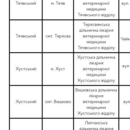
Тячівський
м. Тячів
ветеринарної
вул.
медицини
Тячівського відділу
Тересвянська
дільнична лікарня
Тячівський
смт. Тересва
ветеринарної
Чайк
медицини
Тячівського відділу
Хустська дільнична
лікарня
вул.
Хустський
м. Хуст
ветеринарної
медицини
Хустського відділу
Вишківська дільнична
лікарня
Хустський
смт. Вишково
ветеринарної
вул
медицини
Хустського відділу
Липчанська
дільнична лікарня