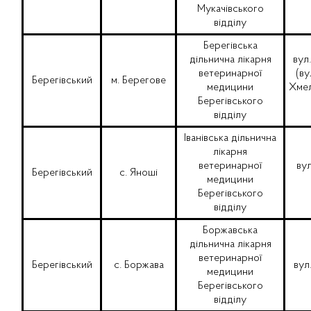
Мукачівського
відділу
Берегівська
дільнична лікарня
вул.
ветеринарної
(ву
Берегівський
м. Берегове
медицини
Хмел
Берегівського
відділу
Іванівська дільнична
лікарня
ветеринарної
вул
Берегівський
с. Яноші
медицини
Берегівського
відділу
Боржавська
дільнична лікарня
ветеринарної
Берегівський
с. Боржава
вул
медицини
Берегівського
відділу