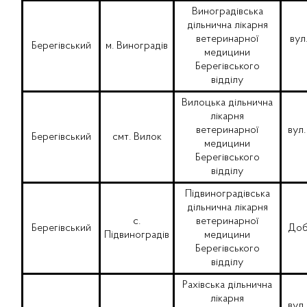
Виноградівська
дільнична лікарня
ветеринарної
вул
Берегівський
м. Виноградів
медицини
Берегівського
відділу
Вилоцька дільнична
лікарня
ветеринарної
вул
Берегівський
смт. Вилок
медицини
Берегівського
відділу
Підвиноградівська
дільнична лікарня
с.
ветеринарної
Берегівський
Доб
Підвиноградів
медицини
Берегівського
відділу
Рахівська дільнична
лікарня
вул