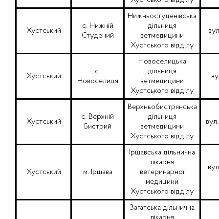
Хустського відділу
Нижньостуденівська
с. Нижній
дільниця
Хустський
вул
Студений
ветмедицини
Хустського відділу
Новоселицька
с.
дільниця
Хустський
ву
Новоселиця
ветмедицини
Хустського відділу
Верхньобистрянська
с. Верхній
дільниця
Хустський
вул.
Бистрий
ветмедицини
Хустського відділу
Іршавська дільнична
лікарня
вул
Хустський
м. Іршава
ветеринарної
медицини
Хустського відділу
Загатська дільнична
лікарня