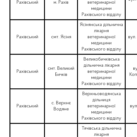
Рахівський
м. Рахів
ветеринарної
медицини
Рахівського відділу
Ясінянська дільнична
лікарня
Рахівський
смт. Ясіня
ветеринарної
вул.
медицини
Рахівського відділу
Великобичківська
дільнична лікарня
смт. Великий
в
Рахівський
ветеринарної
Бичків
Коп
медицини
Рахівського відділу
Верхньоводянська
дільниця
с. Верхнє
Рахівський
ветеринарної
вул
Водяне
медицини
Рахівського відділу
Тячівська дільнична
лікарня