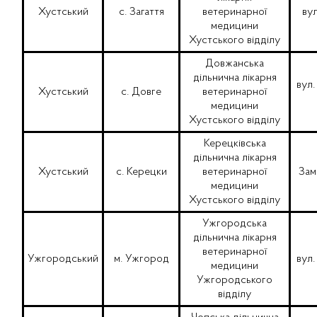
Хустський
с. Загаття
ветеринарної
вул
медицини
Хустського відділу
Довжанська
дільнична лікарня
вул.
Хустський
с. Довге
ветеринарної
медицини
Хустського відділу
Керецківська
дільнична лікарня
Хустський
с. Керецки
ветеринарної
Зам
медицини
Хустського відділу
Ужгородська
дільнична лікарня
ветеринарної
Ужгородський
м. Ужгород
вул.
медицини
Ужгородського
відділу