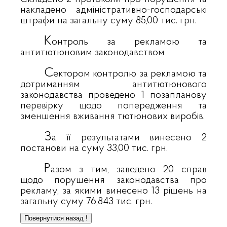
накладено адміністративно-господарські
штрафи на загальну суму 85,00 тис. грн.
К
онтроль за рекламою та
антитютюновим законодавством
С
ектором контролю за рекламою та
дотриманням антитютюнового
законодавства проведено 1 позапланову
перевірку щодо попередження та
зменшення вживання тютюнових виробів.
З
а її результатами винесено 2
постанови на суму 33,00 тис. грн.
Р
азом з тим, заведено 20 справ
щодо порушення законодавства про
рекламу, за якими винесено 13 рішень на
загальну суму 76,843 тис. грн.