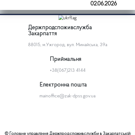
02.06.2026
Держпродспоживслужба
Закарпаття
88015, м.Ужгород, вул. Минайська, 39а
Приймальня
+38(067)213 4144
Електронна пошта
mainoffice@zak-dpss.gov.ua
© Головне управління Держпродспоживслужби в Закарпатській