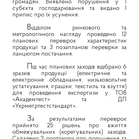
громадян. Виявлено порушення у 1
субєкта господарювання та видано 1
припис про їх усунення.
В
ідділом ринкового та
метрологічного нагляду проведено 12
планових перевірок характеристик
продукції та 3 позапланові перевірки за
ланцюгом постачання.
П
ід час планових заходів відібрано 6
зразків продукції (електричне та
електронне обладнання, низьковольтне
устаткування, іграшки, текстиль та взуття)
для проведення експертизи у ТОВ
«Академтест» та ДП
«Укрметртестстандарт».
З
а результатами перевірок
прийнято 25 рішень про вжиття
обмежувальних (корегувальних) заходів.
Складено 2 протоколи про порушення та