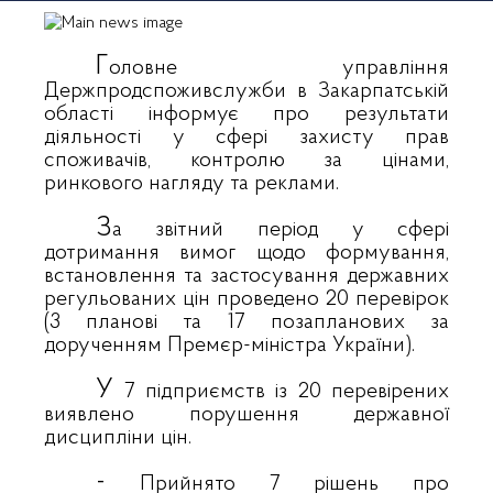
Г
оловне управління
Держпродспоживслужби в Закарпатській
області інформує про результати
діяльності у сфері захисту прав
споживачів, контролю за цінами,
ринкового нагляду та реклами.
З
а звітний період у сфері
дотримання вимог щодо формування,
встановлення та застосування державних
регульованих цін проведено 20 перевірок
(3 планові та 17 позапланових за
дорученням Премєр-міністра України).
У
7 підприємств із 20 перевірених
виявлено порушення державної
дисципліни цін. ️
-
Прийнято 7 рішень про