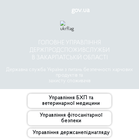
gov.ua
ГОЛОВНЕ УПРАВЛІННЯ
ДЕРЖПРОДСПОЖИВСЛУЖБИ
В ЗАКАРПАТСЬКІЙ ОБЛАСТІ
Державна служба України з питань безпечності харчових
продуктів та
захисту споживачів
Управління БХП та
ветеринарної медицини
Управління фітосанітарної
безпеки
Управління держсанепіднагляду