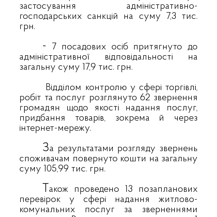
застосування адміністративно-
господарських санкцій на суму 7,3 тис.
грн.
-
7 посадових осіб притягнуто до
адміністративної відповідальності на
загальну суму 17,9 тис. грн.
Відділом контролю у сфері торгівлі,
робіт та послуг розглянуто 62 звернення
громадян щодо якості надання послуг,
придбання товарів, зокрема й через
інтернет-мережу.
З
а результатами розгляду звернень
споживачам повернуто кошти на загальну
суму 105,99 тис. грн.
Т
акож проведено 13 позапланових
перевірок у сфері надання житлово-
комунальних послуг за зверненнями