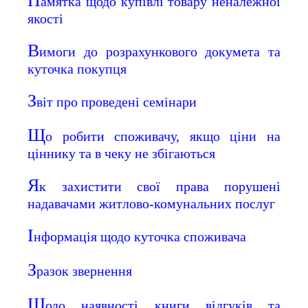
П
амятка щодо купівлі товару неналежної
якості
В
имоги до розрахункового докумета та
куточка покупця
З
віт про проведені семінари
Щ
о робити споживачу, якщо ціни на
ціннику та в чеку не збігаються
Я
к захистити свої права порушені
надавачами житлово-комунальних послуг
І
нформація щодо куточка споживача
З
разок звернення
Щ
одо наявності книги відгуків та