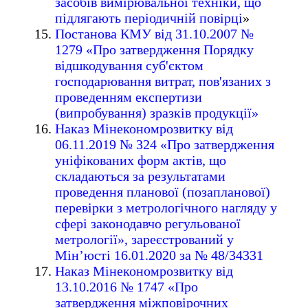
засобів вимірювальної техніки, що
підлягають періодичній повірці
»
Постанова КМУ від 31.10.2007 №
1279 «Про затвердження Порядку
відшкодування суб'єктом
господарювання витрат, пов'язаних з
проведенням експертизи
(випробування) зразків продукції»
Наказ Мінекономрозвитку від
06.11.2019 № 324 «Про затвердження
уніфікованих форм актів, що
складаються за результатами
проведення планової (позапланової)
перевірки з метрологічного нагляду у
сфері законодавчо регульованої
метрології», зареєстрований у
Мін’юсті 16.01.2020 за № 48/34331
Наказ Мінекономрозвитку від
13.10.2016 № 1747 «Про
затвердження міжповірочних