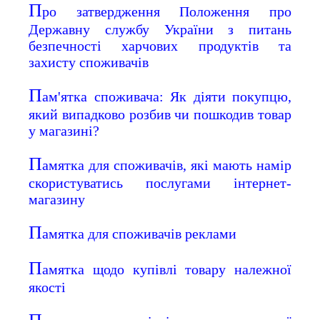
П
ро затвердження Положення про
Державну службу України з питань
безпечності харчових продуктів та
захисту споживачів
П
ам'ятка споживача: Як діяти покупцю,
який випадково розбив чи пошкодив товар
у магазині?
П
амятка для споживачів, які мають намір
скористуватись послугами інтернет-
магазину
П
амятка для споживачів реклами
П
амятка щодо купівлі товару належної
якості