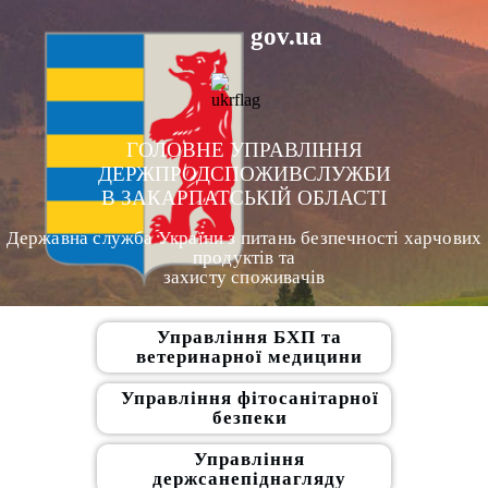
gov.ua
ГОЛОВНЕ УПРАВЛІННЯ
ДЕРЖПРОДСПОЖИВСЛУЖБИ
В ЗАКАРПАТСЬКІЙ ОБЛАСТІ
Державна служба України з питань безпечності харчових
продуктів та
захисту споживачів
Управління БХП та
ветеринарної медицини
Управління фітосанітарної
безпеки
Управління
держсанепіднагляду