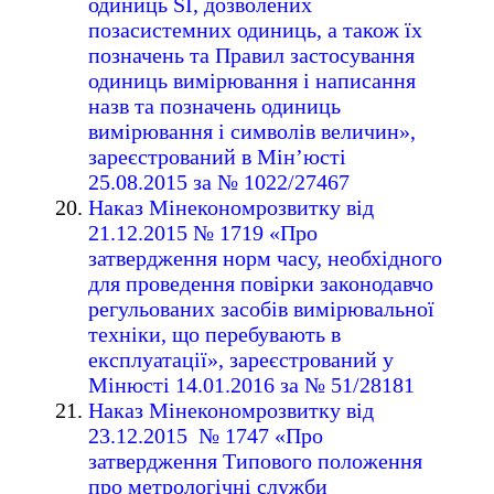
одиниць SI, дозволених
позасистемних одиниць, а також їх
позначень та Правил застосування
одиниць вимірювання і написання
назв та позначень одиниць
вимірювання і символів величин»,
зареєстрований в Мін’юсті
25.08.2015 за № 1022/27467
Наказ Мінекономрозвитку від
21.12.2015 № 1719 «Про
затвердження норм часу, необхідного
для проведення повірки законодавчо
регульованих засобів вимірювальної
техніки, що перебувають в
експлуатації», зареєстрований у
Мінюсті 14.01.2016 за № 51/28181
Наказ Мінекономрозвитку від
23.12.2015 № 1747 «Про
затвердження Типового положення
про метрологічні служби